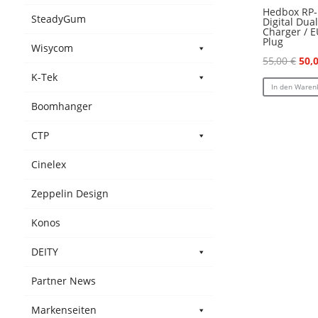
Hedbox RP
SteadyGum
Digital Dua
Charger / 
Plug
Wisycom
Urs
55,00
€
50,
K-Tek
Prei
In den Waren
war
Boomhanger
55,0
CTP
Cinelex
Zeppelin Design
Konos
DEITY
Partner News
Markenseiten