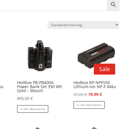
Sale
Hedbox PB-PB400A
Hedbox RP-NPF550
ku
Power Bank Set 390 Wh
Lithium-Ion NP-F Akku
Gold – Mount
Ursprünglicher
Aktueller
25,00
€
19,99
€
895,00
€
Preis
Preis
In den Warenkorb
war:
ist:
In den Warenkorb
25,00 €
19,99 €.