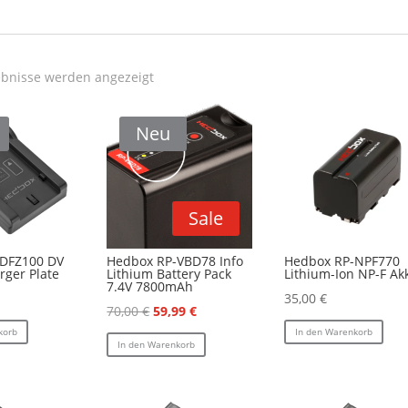
ebnisse werden angezeigt
Neu
Sale
-DFZ100 DV
Hedbox RP-VBD78 Info
Hedbox RP-NPF770
rger Plate
Lithium Battery Pack
Lithium-Ion NP-F Ak
7.4V 7800mAh
35,00
€
Ursprünglicher
Aktueller
70,00
€
59,99
€
korb
Preis
Preis
In den Warenkorb
In den Warenkorb
war:
ist:
70,00 €
59,99 €.