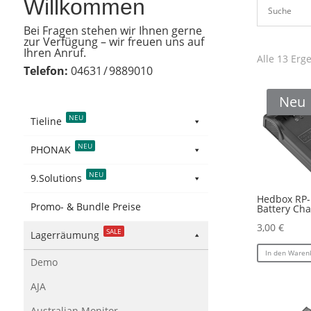
Willkommen
Bei Fragen stehen wir Ihnen gerne
zur Verfügung – wir freuen uns auf
Ihren Anruf.
Alle 13 Erg
Telefon:
04631 / 9889010
Neu
NEU
Tieline
NEU
PHONAK
NEU
9.Solutions
Hedbox RP
Promo- & Bundle Preise
Battery Cha
3,00
€
SALE
Lagerräumung
In den Waren
Demo
AJA
Australian Monitor