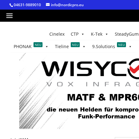
04631-9889010
info@nordicpro.eu
Cinelex
CTP
K-Tek
SteadyGum
NEU
NEU
NEU
PHONAK
Tieline
9.Solutions