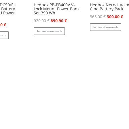
-DC50/EU
Hedbox PB-PB400V V-
Hedbox Nero-L V-Lo
l Battery
Lock Mount Power Bank
Cine Battery Pack
EU Power
Set 390 Wh
Ursprüngli
Akt
365,00
€
300,00
€
Ursprünglicher
Aktueller
920,00
€
890,90
€
Preis
Pre
prünglicher
Aktueller
00
€
Preis
Preis
In den Warenkorb
war:
ist:
s
Preis
In den Warenkorb
war:
ist:
korb
365,00 €
300
:
ist:
920,00 €
890,90 €.
0 €
50,00 €.