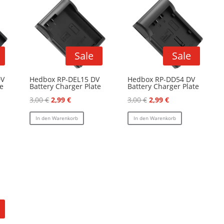
Sale
Sale
DV
Hedbox RP-DEL15 DV
Hedbox RP-DD54 DV
te
Battery Charger Plate
Battery Charger Plate
er
r
Ursprünglicher
Aktueller
Ursprünglicher
Aktueller
3,00
€
2,99
€
3,00
€
2,99
€
Preis
Preis
Preis
Preis
In den Warenkorb
In den Warenkorb
war:
ist:
war:
ist:
3,00 €
2,99 €.
3,00 €
2,99 €.