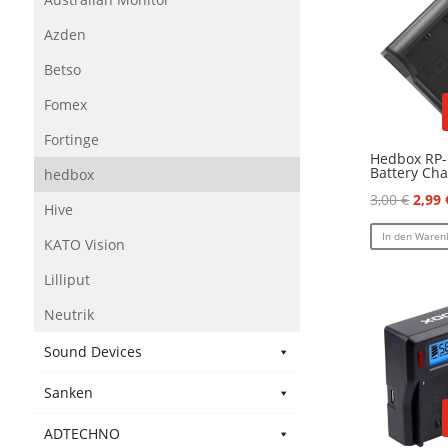
Azden
Betso
Fomex
Fortinge
Hedbox RP
Battery Cha
hedbox
Ursp
3,00
€
2,99
Hive
Preis
In den Waren
KATO Vision
war:
3,00 
Lilliput
Neutrik
Sound Devices
Sanken
ADTECHNO