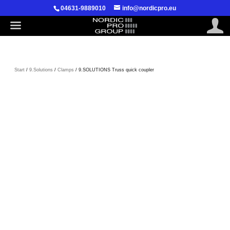
04631-9889010
info@nordicpro.eu
Start
/
9.Solutions
/
Clamps
/ 9.SOLUTIONS Truss quick coupler