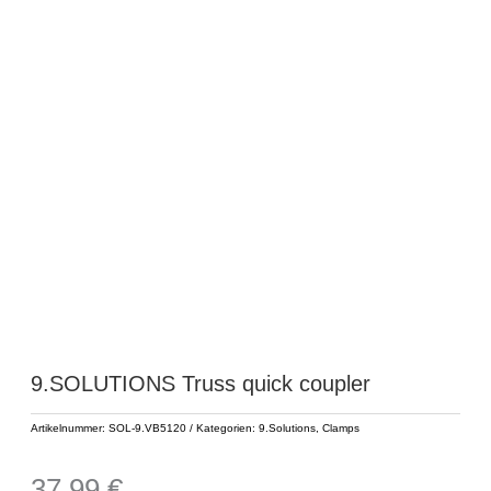
9.SOLUTIONS Truss quick coupler
Artikelnummer:
SOL-9.VB5120
Kategorien:
9.Solutions
,
Clamps
37,99
€