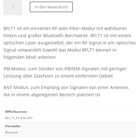
Wisycom
In den Warenkorb
BFL_T1_F1-
B-
SC-
BFLT1 ist ein einzelnes RF-over-Fiber-Modul mit wählbaren
BT1
Filtern und großer Bluetooth-Reichweite. BFLT1 ist mit einem
Single
optischen Laser ausgestattet, der ein RF-Signal in ein optisches
TX,
Signal umwandelt.Sowohl das Modul BFLT1 können in
F1
folgenden Modi arbeiten
Filter,
BNC
IFB-Modus: zum Senden von IFB/IEM-Signalen mit geringer
Anschluss,
Leistung über Glasfaser zu einem entfernten Gebiet
SC/APC
ANT-Modus: zum Empfang von Signalen von einer Antenne,
Anschluss,
die in einem abgelegenen Bereich platziert ist
BT1
Option
Menge
MPN-Nummer
BFL_T1_F1-B-SC-BT1
Hersteller
Wisycom