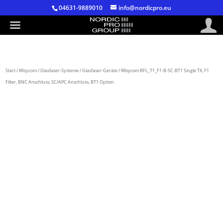
04631-9889010
info@nordicpro.eu
Start
/
Wisycom
/
Glasfaser-Systeme
/
Glasfaser-Geräte
/ Wisycom BFL_T1_F1-B-SC-BT1 Single TX, F1
Filter, BNC Anschluss, SC/APC Anschluss, BT1 Option