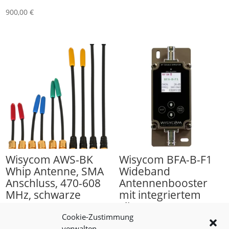
900,00
€
Wisycom AWS-BK
Wisycom BFA-B-F1
Whip Antenne, SMA
Wideband
Anschluss, 470-608
Antennenbooster
MHz, schwarze
mit integriertem
Kappe
Filter, BNC
Cookie-Zustimmung
25,00
€
870,00
€
verwalten