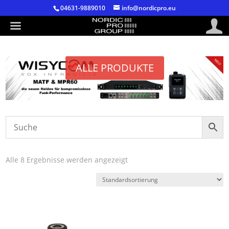
04631-9889010
info@nordicpro.eu
ALLE PRODUKTE
Alle 8 Ergebnisse werden angezeigt