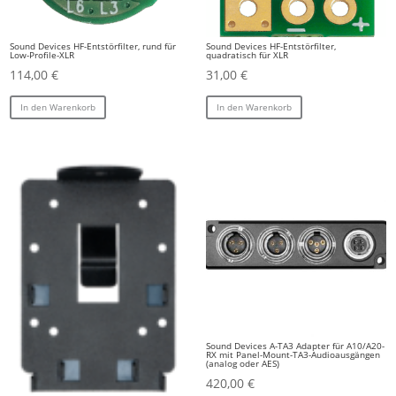
Sound Devices HF-Entstörfilter, rund für
Sound Devices HF-Entstörfilter,
Low-Profile-XLR
quadratisch für XLR
114,00
€
31,00
€
In den Warenkorb
In den Warenkorb
Sound Devices A-TA3 Adapter für A10/A20-
RX mit Panel-Mount-TA3-Audioausgängen
(analog oder AES)
420,00
€