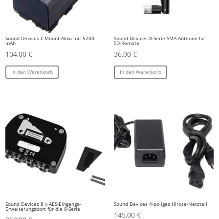
Sound Devices L-Mount-Akku mit 5200
Sound Devices 8-Serie SMA-Antenne für
mAh
SD-Remote
104,00
€
36,00
€
In den Warenkorb
In den Warenkorb
Sound Devices 8 x AES-Eingangs-
Sound Devices 4-poliges Hirose-Netzteil
Erweiterungsport für die 8-Serie
145,00
€