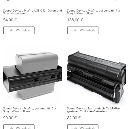
Sound Devices MixPre USB-C für Daten und
Sound Devices MixPre, passend für 1 x
Stromversorgung
Sony L-Mount-Akku
54,00
€
188,00
€
In den Warenkorb
In den Warenkorb
Sound Devices MixPre, passend für 2 x
Sound Devices Batteriefach für MixPre,
Sony L-Mount Akkus
geeignet für 8 x AA-Batterien
90,00
€
82,00
€
In den Warenkorb
In den Warenkorb