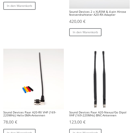
In den Warenkorb
Sound Devices 2 x XLR3M & 4-pin Hirose
festverdrahteter A20-RX-Adapter
420,00
€
In den Warenkorb
Sound Devices Paar A20-RX VHF (169-
Sound Devices Paar A20-Nexus/Go Dipol
220MHz) Helix-SMA-Antennen
VHF (169-220MHz) BNC-Antennen
78,00
€
123,00
€
In den Warenkorb
In den Warenkorb