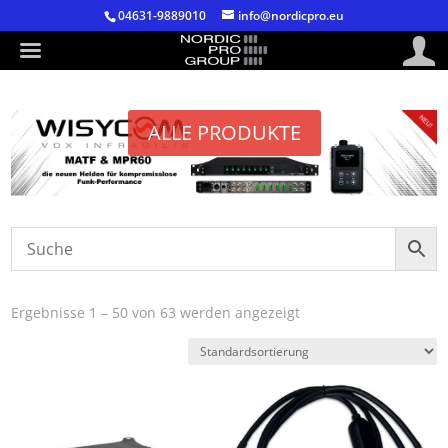
04631-9889010
info@nordicpro.eu
ALLE PRODUKTE
Ergebnisse 1 – 50 von 63 werden angezeigt