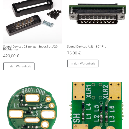
Sound Devices 25-poliger SuperSlot A20-
Sound Devices A-SL 180° Flip
RX-Adapter
76,00
€
420,00
€
In den Warenkorb
In den Warenkorb