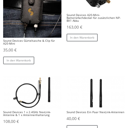
Sound Devices A20-Mini-
Batteriefachdeckel für zusätzlichen NP-
BX1 Akku
163,00
€
In den Warenkorb
Sound Devices Gürteltasche & Clip für
A20-Mini
35,00
€
In den Warenkorb
Sound Devices 1 x 2.4GHz NexLink-
Sound Devices Ein Paar NexLink-Antennen
Antenne & 1 x Antennenhalterung
40,00
€
108,00
€