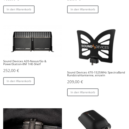
In den Warenkorb
In den Warenkorb
Sound Devices A20-Nexus/Go &
PowerStation-8M 1HE-Shelf
252,00
€
Sound Devices 470-1525MHz SpectraBand
Rundstrahlantenne, einzeln
209,00
€
In den Warenkorb
In den Warenkorb