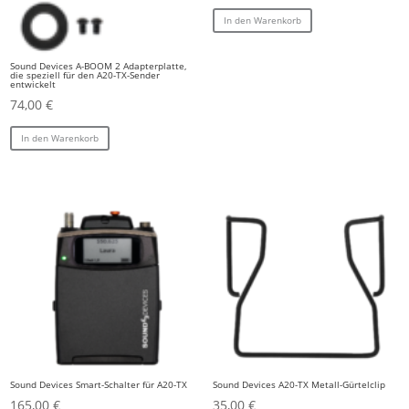
In den Warenkorb
Sound Devices A-BOOM 2 Adapterplatte,
die speziell für den A20-TX-Sender
entwickelt
74,00
€
In den Warenkorb
Sound Devices Smart-Schalter für A20-TX
Sound Devices A20-TX Metall-Gürtelclip
165,00
€
35,00
€