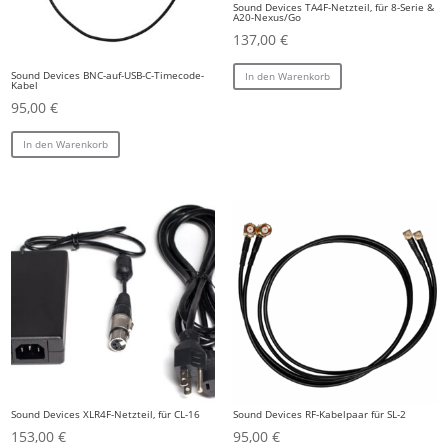
Sound Devices TA4F-Netzteil, für 8-Serie &
A20-Nexus/Go
137,00
€
Sound Devices BNC-auf-USB-C-Timecode-
In den Warenkorb
Kabel
95,00
€
In den Warenkorb
Sound Devices XLR4F-Netzteil, für CL-16
Sound Devices RF-Kabelpaar für SL-2
153,00
€
95,00
€