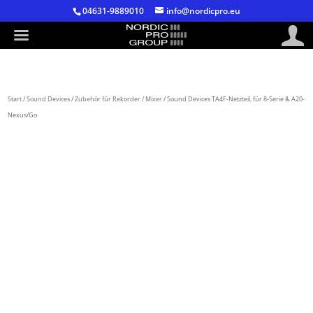
04631-9889010
info@nordicpro.eu
Start
/
Sound Devices
/
Zubehör für Rekorder / Mixer
/ Sound Devices TA4F-Netzteil, für 8-Serie & A20-
Nexus/Go