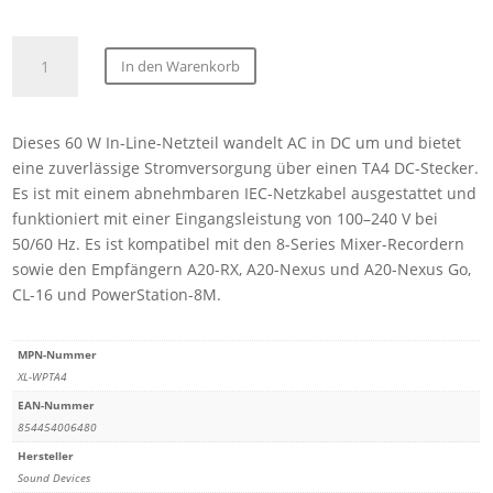
Sound
In den Warenkorb
Devices
TA4F-
Netzteil,
Dieses 60 W In-Line-Netzteil wandelt AC in DC um und bietet
für
eine zuverlässige Stromversorgung über einen TA4 DC-Stecker.
8-
Es ist mit einem abnehmbaren IEC-Netzkabel ausgestattet und
Serie
funktioniert mit einer Eingangsleistung von 100–240 V bei
&
50/60 Hz. Es ist kompatibel mit den 8-Series Mixer-Recordern
A20-
sowie den Empfängern A20-RX, A20-Nexus und A20-Nexus Go,
Nexus/Go
CL-16 und PowerStation-8M.
Menge
MPN-Nummer
XL-WPTA4
EAN-Nummer
854454006480
Hersteller
Sound Devices