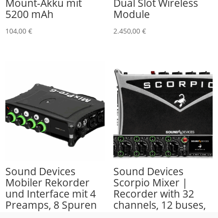
Mount-Akku mit
Dual Slot Wireless
5200 mAh
Module
104,00
€
2.450,00
€
Sound Devices
Sound Devices
Mobiler Rekorder
Scorpio Mixer |
und Interface mit 4
Recorder with 32
Preamps, 8 Spuren
channels, 12 buses,
36 tracks