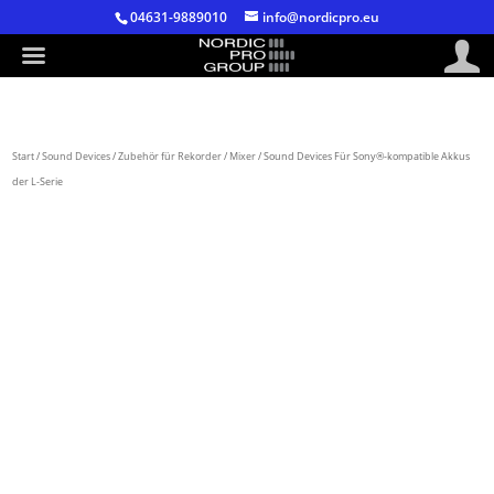
04631-9889010
info@nordicpro.eu
Start
/
Sound Devices
/
Zubehör für Rekorder / Mixer
/ Sound Devices Für Sony®-kompatible Akkus
der L-Serie