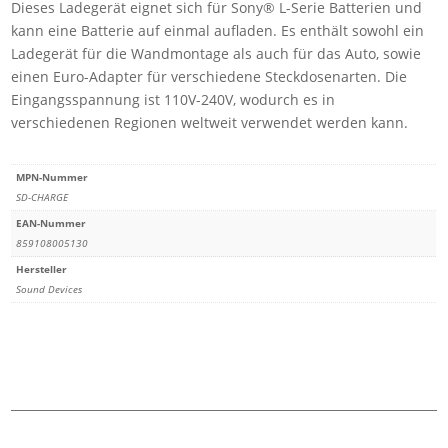
Dieses Ladegerät eignet sich für Sony® L-Serie Batterien und
kompatible
kann eine Batterie auf einmal aufladen. Es enthält sowohl ein
Akkus
Ladegerät für die Wandmontage als auch für das Auto, sowie
der
einen Euro-Adapter für verschiedene Steckdosenarten. Die
L-
Eingangsspannung ist 110V-240V, wodurch es in
Serie
verschiedenen Regionen weltweit verwendet werden kann.
Menge
MPN-Nummer
SD-CHARGE
EAN-Nummer
859108005130
Hersteller
Sound Devices