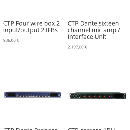
CTP Four wire box 2
CTP Dante sixteen
input/output 2 IFBs
channel mic amp /
Interface Unit
936,00
€
2.197,00
€