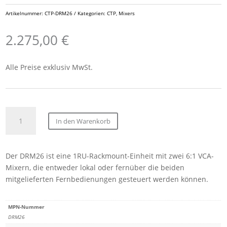
Artikelnummer:
CTP-DRM26
Kategorien:
CTP
,
Mixers
2.275,00
€
Alle Preise exklusiv MwSt.
CTP
In den Warenkorb
Dual
VCA
mixer
Der DRM26 ist eine 1RU-Rackmount-Einheit mit zwei 6:1 VCA-
with
Mixern, die entweder lokal oder fernüber die beiden
two
mitgelieferten Fernbedienungen gesteuert werden können.
remotes
Menge
MPN-Nummer
DRM26