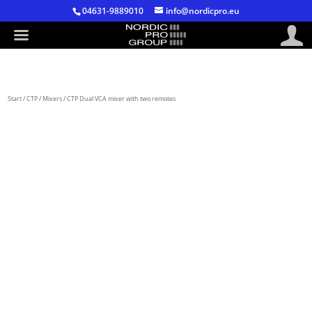
04631-9889010
info@nordicpro.eu
Start
/
CTP
/
Mixers
/ CTP Dual VCA mixer with two remotes