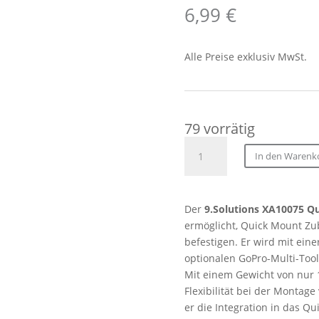
6,99
€
Alle Preise exklusiv MwSt.
79 vorrätig
9.SOLUTIONS
In den Warenk
1/4"-20
Thread-
on
Der
9.Solutions XA10075 Q
Quick
ermöglicht, Quick Mount Zu
Mount
befestigen. Er wird mit ein
Receiver
optionalen GoPro-Multi-Too
Menge
Mit einem Gewicht von nur 19
Flexibilität bei der Montag
er die Integration in das Q