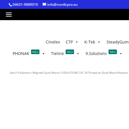
04631-9889010
info@nordicpro.eu
Cinelex
CTP
K-Tek
SteadyGum
NEU
NEU
NEU
PHONAK
Tieline
9.Solutions
Start
/
9.Solutions
/
Magnetic Quick Mount
/ 9.SOLUTIONS 1/4″-20 Thread-on Quick Mount Receiver