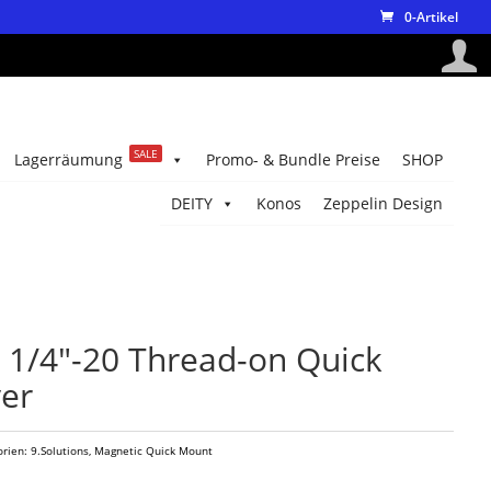
0-Artikel
SALE
Lagerräumung
Promo- & Bundle Preise
SHOP
DEITY
Konos
Zeppelin Design
1/4″-20 Thread-on Quick
er
orien:
9.Solutions
,
Magnetic Quick Mount