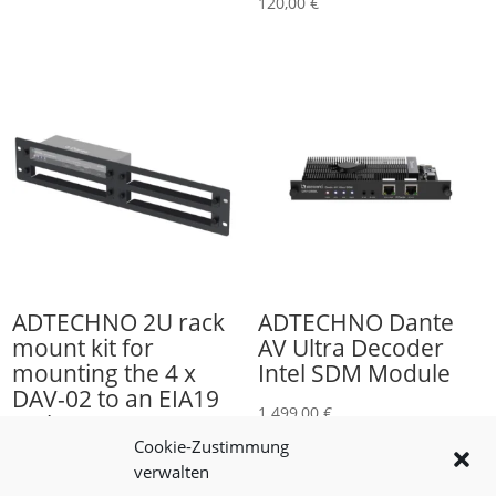
120,00
€
ADTECHNO 2U rack
ADTECHNO Dante
mount kit for
AV Ultra Decoder
mounting the 4 x
Intel SDM Module
DAV-02 to an EIA19
1.499,00
€
rack.
Cookie-Zustimmung
150,00
€
verwalten