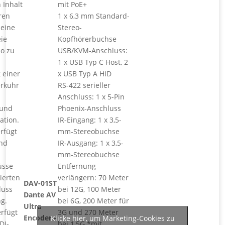
 Inhalt
mit PoE+
ren
1 x 6,3 mm Standard-
 eine
Stereo-
eie
Kopfhörerbuchse
eo zu
USB/KVM-Anschluss:
1 x USB Typ C Host, 2
 einer
x USB Typ A HID
erkuhr
RS-422 serieller
Anschluss: 1 x 5-Pin
 und
Phoenix-Anschluss
ation.
IR-Eingang: 1 x 3,5-
rfügt
mm-Stereobuchse
nd
IR-Ausgang: 1 x 3,5-
mm-Stereobuchse
üsse
Entfernung
ierten
verlängern: 70 Meter
DAV-01ST
luss
bei 12G, 100 Meter
Dante AV
g.
bei 6G, 200 Meter für
Ultra
rfügt
3G und 270 Meter
Encoder -
Klicke hier, um Marketing-Cookies zu
DI-
bei 1,5G *mit