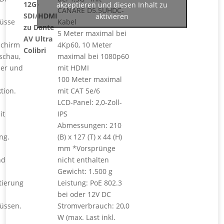
12G-
akzeptieren und diesen Inhalt zu
CANARE D5.5UHDC-
SDI/HDMI
aktivieren
üsse
Kabel
zu Dante
5 Meter maximal bei
AV Ultra
dschirm
4Kp60, 10 Meter
Colibri
schau,
maximal bei 1080p60
er und
mit HDMI
100 Meter maximal
tion.
mit CAT 5e/6
LCD-Panel: 2,0-Zoll-
it
IPS
Abmessungen: 210
ng.
(B) x 127 (T) x 44 (H)
mm *Vorsprünge
nd
nicht enthalten
Gewicht: 1.500 g
tierung
Leistung: PoE 802.3
bei oder 12V DC
üssen.
Stromverbrauch: 20,0
W (max. Last inkl.