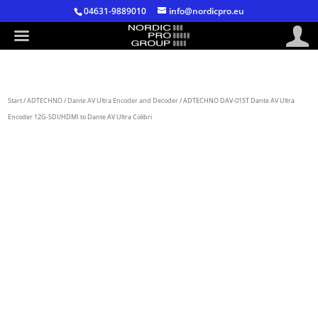
04631-9889010
info@nordicpro.eu
Start
/
ADTECHNO
/
Dante AV Ultra Encoder and Decoder
/ ADTECHNO DAV-01ST Dante AV Ultra
Encoder 12G-SDI/HDMI to Dante AV Ultra Colibri