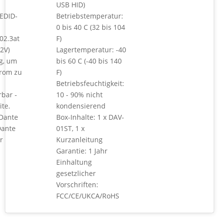
USB HID)
 EDID-
Betriebstemperatur:
0 bis 40 C (32 bis 104
02.3at
F)
2V)
Lagertemperatur: -40
g, um
bis 60 C (-40 bis 140
trom zu
F)
Betriebsfeuchtigkeit:
bar -
10 - 90% nicht
te.
kondensierend
Dante
Box-Inhalte: 1 x DAV-
Dante
01ST, 1 x
r
Kurzanleitung
Garantie: 1 Jahr
Einhaltung
gesetzlicher
Vorschriften:
FCC/CE/UKCA/RoHS