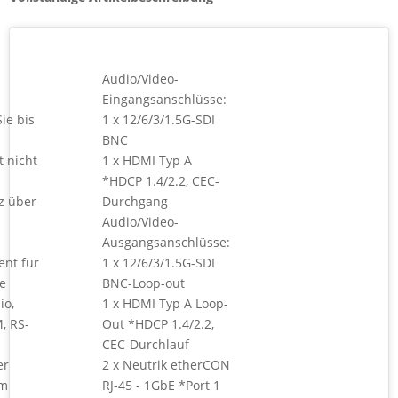
Audio/Video-
Eingangsanschlüsse:
ie bis
1 x 12/6/3/1.5G-SDI
BNC
t nicht
1 x HDMI Typ A
*HDCP 1.4/2.2, CEC-
z über
Durchgang
Audio/Video-
Ausgangsanschlüsse:
nt für
1 x 12/6/3/1.5G-SDI
e
BNC-Loop-out
io,
1 x HDMI Typ A Loop-
, RS-
Out *HDCP 1.4/2.2,
CEC-Durchlauf
er
2 x Neutrik etherCON
um
RJ-45 - 1GbE *Port 1