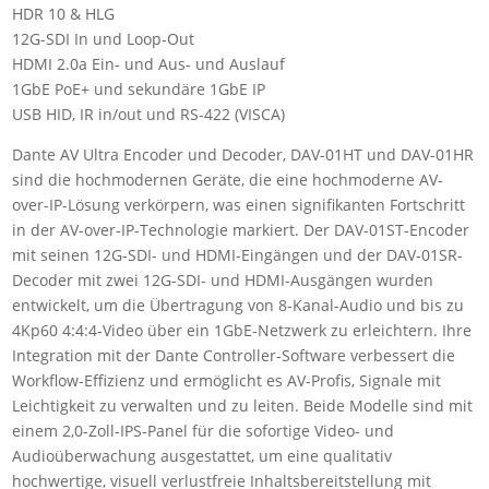
Encoder
HDR 10 & HLG
12G-
12G-SDI In und Loop-Out
SDI/HDMI
HDMI 2.0a Ein- und Aus- und Auslauf
to
1GbE PoE+ und sekundäre 1GbE IP
Dante
USB HID, IR in/out und RS-422 (VISCA)
AV
Dante AV Ultra Encoder und Decoder, DAV-01HT und DAV-01HR
Ultra
sind die hochmodernen Geräte, die eine hochmoderne AV-
Colibri
over-IP-Lösung verkörpern, was einen signifikanten Fortschritt
Menge
in der AV-over-IP-Technologie markiert. Der DAV-01ST-Encoder
mit seinen 12G-SDI- und HDMI-Eingängen und der DAV-01SR-
Decoder mit zwei 12G-SDI- und HDMI-Ausgängen wurden
entwickelt, um die Übertragung von 8-Kanal-Audio und bis zu
4Kp60 4:4:4-Video über ein 1GbE-Netzwerk zu erleichtern. Ihre
Integration mit der Dante Controller-Software verbessert die
Workflow-Effizienz und ermöglicht es AV-Profis, Signale mit
Leichtigkeit zu verwalten und zu leiten. Beide Modelle sind mit
einem 2,0-Zoll-IPS-Panel für die sofortige Video- und
Audioüberwachung ausgestattet, um eine qualitativ
hochwertige, visuell verlustfreie Inhaltsbereitstellung mit