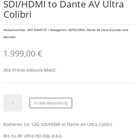
SDI/HDMI to Dante AV Ultra
Colibri
Artikelnummer:
ADT-DAV01ST
Kategorien:
ADTECHNO
,
Dante AV Ultra Encoder and
Decoder
1.999,00
€
Alle Preise exklusiv MwSt.
ADTECHNO
In den Warenkorb
DAV-
01ST
Dante
Kodieren Sie 12G-SDI/HDMI in Dante AV Ultra Colibri
AV
Ultra
Bis zu 4K Ultra HD 60p 4:4:4