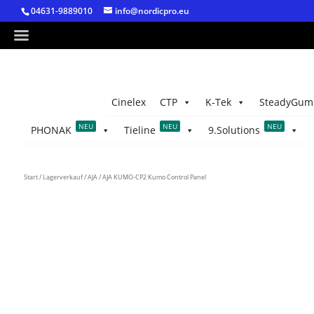
04631-9889010
info@nordicpro.eu
Cinelex
CTP
K-Tek
SteadyGum
NEU
NEU
NEU
PHONAK
Tieline
9.Solutions
Start
/
Lagerverkauf
/
AJA
/ AJA KUMO-CP2 Kumo Control Panel