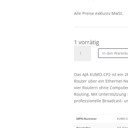
Alle Preise exklusiv MwSt.
1 vorrätig
AJA
In den Warenk
KUMO-
CP2
Kumo
Das AJA KUMO-CP2 ist ein 2
Control
Router über ein Ethernet-Ne
Panel
vier Routern ohne Computer 
Menge
Routing. Mit Unterstützung 
professionelle Broadcast-
MPN-Nummer
KUMO-C
Hersteller
AJA Vide