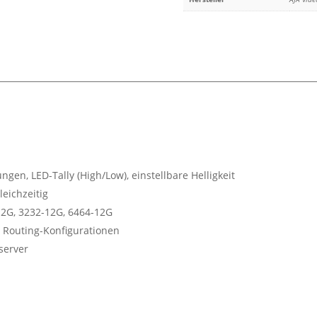
en, LED-Tally (High/Low), einstellbare Helligkeit
eichzeitig
12G, 3232-12G, 6464-12G
r Routing-Konfigurationen
server