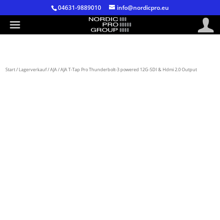
04631-9889010
info@nordicpro.eu
Start
/
Lagerverkauf
/
AJA
/ AJA T-Tap Pro Thunderbolt-3 powered 12G-SDI & Hdmi 2.0 Output