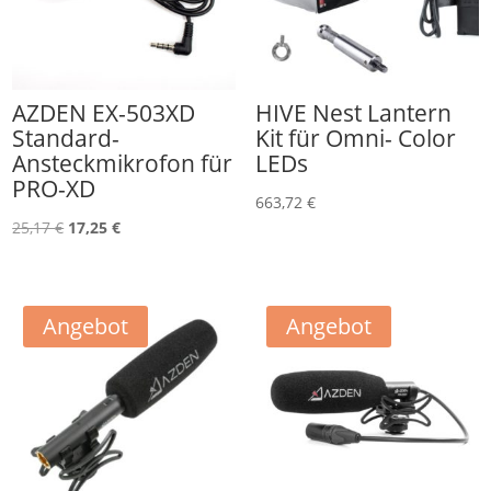
AZDEN EX-503XD
HIVE Nest Lantern
Standard-
Kit für Omni- Color
Ansteckmikrofon für
LEDs
PRO-XD
663,72
€
Ursprünglicher
Aktueller
25,17
€
17,25
€
Preis
Preis
war:
ist:
25,17 €
17,25 €.
Angebot
Angebot