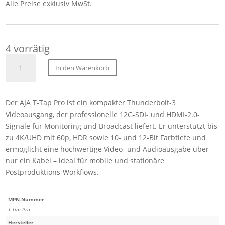
Alle Preise exklusiv MwSt.
4 vorrätig
AJA
In den Warenkorb
T-
Tap
Pro
Der AJA T-Tap Pro ist ein kompakter Thunderbolt-3
Thunderbolt-
Videoausgang, der professionelle 12G-SDI- und HDMI-2.0-
3
Signale für Monitoring und Broadcast liefert. Er unterstützt bis
powered
zu 4K/UHD mit 60p, HDR sowie 10- und 12-Bit Farbtiefe und
12G-
ermöglicht eine hochwertige Video- und Audioausgabe über
SDI
nur ein Kabel – ideal für mobile und stationäre
&
Postproduktions-Workflows.
Hdmi
2.0
Output
MPN-Nummer
Menge
T-Tap Pro
Hersteller