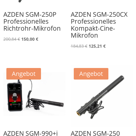
AZDEN SGM-250P
AZDEN SGM-250CX
Professionelles
Professionelles
Richtrohr-Mikrofon
Kompakt-Cine-
Mikrofon
Ursprünglicher
Aktueller
200,84
€
150,00
€
Ursprünglicher
Aktueller
184,83
€
125,21
€
Preis
Preis
Preis
Preis
war:
ist:
war:
ist:
200,84 €
150,00 €.
184,83 €
125,21 €.
Angebot
Angebot
AZDEN SGM-990+i
AZDEN SGM-250