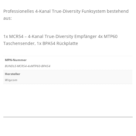
BUNDLE
Professionelles 4-Kanal True-Diversity Funksystem bestehend
Wisycom
aus:
MCR54
Quad
Empfänger
1x MCR54 – 4-Kanal True-Diversity Empfänger 4x MTP60
+
Taschensender, 1x BPA54 Rückplatte
4x
MTP60
MPN-Nummer
+
BUNDLE-MCR54-4xMTP60-BPA54
BPA54
Hersteller
Menge
Wisycom