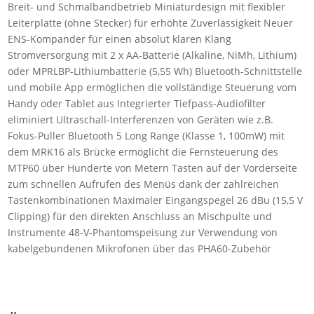
Breit- und Schmalbandbetrieb Miniaturdesign mit flexibler
Leiterplatte (ohne Stecker) für erhöhte Zuverlässigkeit Neuer
ENS-Kompander für einen absolut klaren Klang
Stromversorgung mit 2 x AA-Batterie (Alkaline, NiMh, Lithium)
oder MPRLBP-Lithiumbatterie (5,55 Wh) Bluetooth-Schnittstelle
und mobile App ermöglichen die vollständige Steuerung vom
Handy oder Tablet aus Integrierter Tiefpass-Audiofilter
eliminiert Ultraschall-Interferenzen von Geräten wie z.B.
Fokus-Puller Bluetooth 5 Long Range (Klasse 1, 100mW) mit
dem MRK16 als Brücke ermöglicht die Fernsteuerung des
MTP60 über Hunderte von Metern Tasten auf der Vorderseite
zum schnellen Aufrufen des Menüs dank der zahlreichen
Tastenkombinationen Maximaler Eingangspegel 26 dBu (15,5 V
Clipping) für den direkten Anschluss an Mischpulte und
Instrumente 48-V-Phantomspeisung zur Verwendung von
kabelgebundenen Mikrofonen über das PHA60-Zubehör