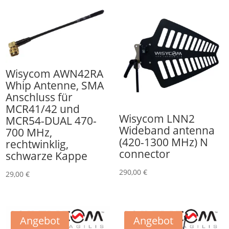
Wisycom AWN42RA
Whip Antenne, SMA
Anschluss für
MCR41/42 und
Wisycom LNN2
MCR54-DUAL 470-
Wideband antenna
700 MHz,
(420-1300 MHz) N
rechtwinklig,
connector
schwarze Kappe
290,00
€
29,00
€
Angebot
Angebot