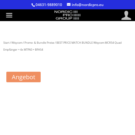
04631-9889010
info@nordicpro.eu
Start
/
Wisycom
/
Promo- & Bundle Preise
/ BEST PRICE MATCH BUNDLE Wisycom MCR54 Quad
Empfänger + 4x MTP60 + BPA54
Angebot