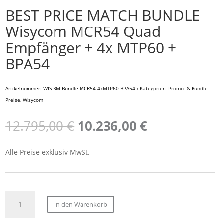
BEST PRICE MATCH BUNDLE
Wisycom MCR54 Quad
Empfänger + 4x MTP60 +
BPA54
Artikelnummer:
WIS-BM-Bundle-MCR54-4xMTP60-BPA54
Kategorien:
Promo- & Bundle
Preise
,
Wisycom
Ursprünglicher
Aktueller
12.795,00
€
10.236,00
€
Preis
Preis
war:
ist:
Alle Preise exklusiv MwSt.
12.795,00 €
10.236,00 €.
BEST
In den Warenkorb
PRICE
MATCH