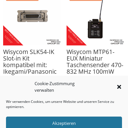
Wisycom SLK54-IK
Wisycom MTP61-
Slot-in Kit
EUX Miniatur
kompatibel mit:
Taschensender 470-
Ikegami/Panasonic
832 MHz 100mW
camera, Superslot
Ursprünglicher
Aktueller
2.350,00
€
1.833,00
€
Cookie-Zustimmung
Ursprünglicher
Aktueller
250,00
€
200,00
€
Preis
Preis
verwalten
Preis
Preis
war:
ist:
Wir verwenden Cookies, um unsere Website und unseren Service zu
war:
ist:
2.350,00 €
1.833,00 €.
optimieren.
250,00 €
200,00 €.
Akzeptieren