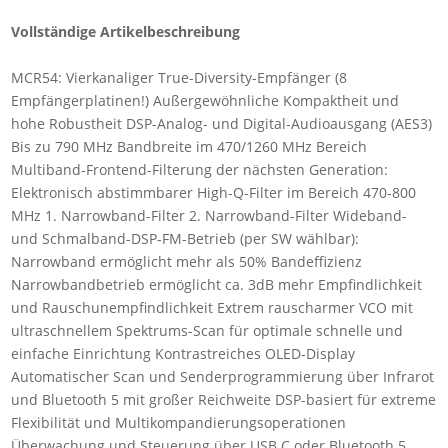
Vollständige Artikelbeschreibung
MCR54: Vierkanaliger True-Diversity-Empfänger (8
Empfängerplatinen!) Außergewöhnliche Kompaktheit und
hohe Robustheit DSP-Analog- und Digital-Audioausgang (AES3)
Bis zu 790 MHz Bandbreite im 470/1260 MHz Bereich
Multiband-Frontend-Filterung der nächsten Generation:
Elektronisch abstimmbarer High-Q-Filter im Bereich 470-800
MHz 1. Narrowband-Filter 2. Narrowband-Filter Wideband-
und Schmalband-DSP-FM-Betrieb (per SW wählbar):
Narrowband ermöglicht mehr als 50% Bandeffizienz
Narrowbandbetrieb ermöglicht ca. 3dB mehr Empfindlichkeit
und Rauschunempfindlichkeit Extrem rauscharmer VCO mit
ultraschnellem Spektrums-Scan für optimale schnelle und
einfache Einrichtung Kontrastreiches OLED-Display
Automatischer Scan und Senderprogrammierung über Infrarot
und Bluetooth 5 mit großer Reichweite DSP-basiert für extreme
Flexibilität und Multikompandierungsoperationen
Überwachung und Steuerung über USB C oder Bluetooth 5