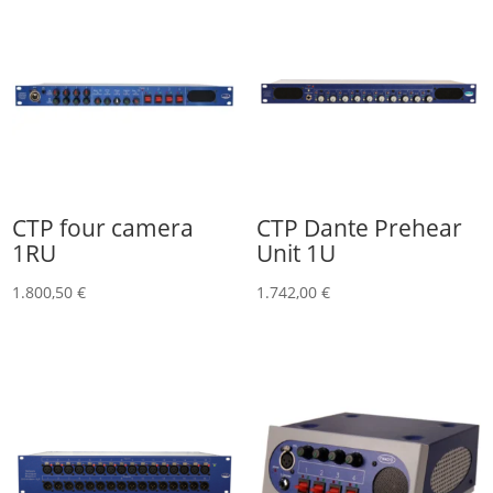
CTP four camera
CTP Dante Prehear
1RU
Unit 1U
1.800,50
€
1.742,00
€