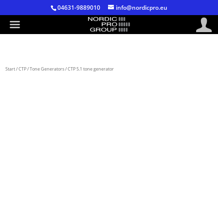
04631-9889010
info@nordicpro.eu
Start
/
CTP
/
Tone Generators
/ CTP 5.1 tone generator