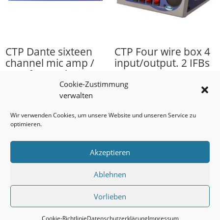
CTP Dante sixteen
CTP Four wire box 4
channel mic amp /
input/output. 2 IFBs
Interface Unit
1.293,50
€
Cookie-Zustimmung
2.197,00
€
verwalten
Wir verwenden Cookies, um unsere Website und unseren Service zu
optimieren.
Akzeptieren
Ablehnen
Impressum
AGB
Datenschutzerklärung
Cookie-Richtlinie (EU)
Vorlieben
WHATS NEXT Marketing ©2026
Cookie-Richtlinie
Datenschutzerklärung
Impressum