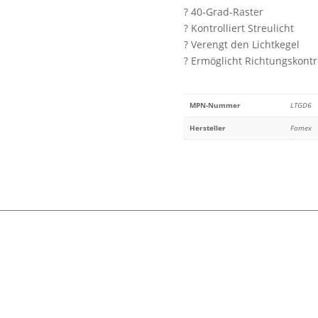
Softboxen
? 40-Grad-Raster
Menge
? Kontrolliert Streulicht
? Verengt den Lichtkegel
? Ermöglicht Richtungskontr
MPN-Nummer
LTGD6
Hersteller
Fomex