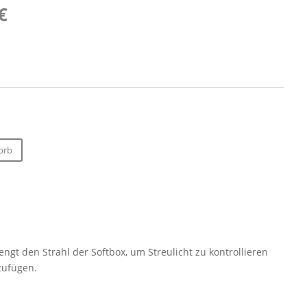
nglicher
Aktueller
€
Preis
ist:
 €
77,25 €.
orb
engt den Strahl der Softbox, um Streulicht zu kontrollieren
zufügen.