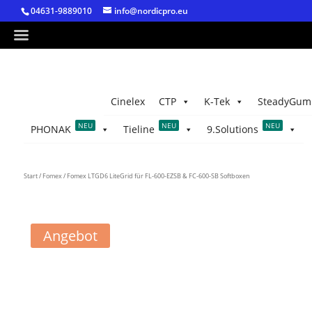
04631-9889010
info@nordicpro.eu
Cinelex
CTP
K-Tek
SteadyGum
NEU
NEU
NEU
PHONAK
Tieline
9.Solutions
Start
/
Fomex
/ Fomex LTGD6 LiteGrid für FL-600-EZSB & FC-600-SB Softboxen
Angebot