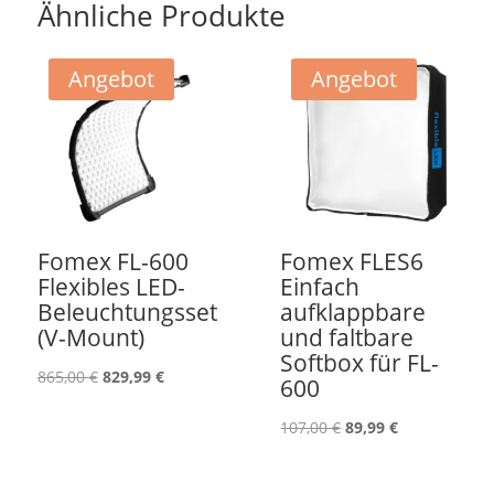
Ähnliche Produkte
Angebot
Angebot
Fomex FL-600
Fomex FLES6
Flexibles LED-
Einfach
Beleuchtungsset
aufklappbare
(V-Mount)
und faltbare
Softbox für FL-
Ursprünglicher
Aktueller
865,00
€
829,99
€
600
Preis
Preis
Ursprünglicher
Aktueller
107,00
€
89,99
€
war:
ist:
Preis
Preis
865,00 €
829,99 €.
war:
ist: