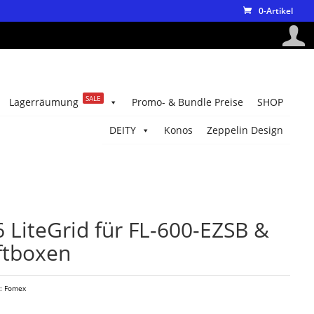
0-Artikel
SALE
Lagerräumung
Promo- & Bundle Preise
SHOP
DEITY
Konos
Zeppelin Design
LiteGrid für FL-600-EZSB &
ftboxen
e:
Fomex