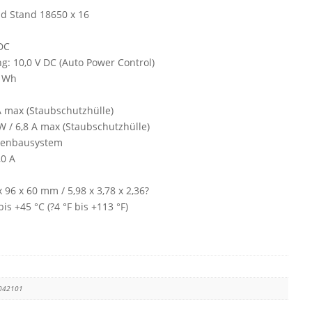
ad Stand 18650 x 16
DC
 10,0 V DC (Auto Power Control)
5 Wh
A max (Staubschutzhülle)
W / 6,8 A max (Staubschutzhülle)
hmenbausystem
,0 A
96 x 60 mm / 5,98 x 3,78 x 2,36?
is +45 °C (?4 °F bis +113 °F)
042101