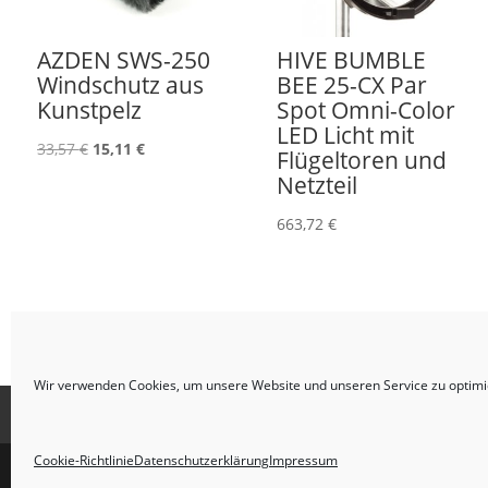
AZDEN SWS-250
HIVE BUMBLE
Windschutz aus
BEE 25-CX Par
Kunstpelz
Spot Omni-Color
LED Licht mit
Ursprünglicher
Aktueller
33,57
€
15,11
€
Flügeltoren und
Preis
Preis
Netzteil
war:
ist:
663,72
€
33,57 €
15,11 €.
Wir verwenden Cookies, um unsere Website und unseren Service zu optimi
Impressum
AGB
Datenschutzerklärung
Cookie-Richtlinie
Datenschutzerklärung
Impressum
WHATS NEXT Marketing ©2026