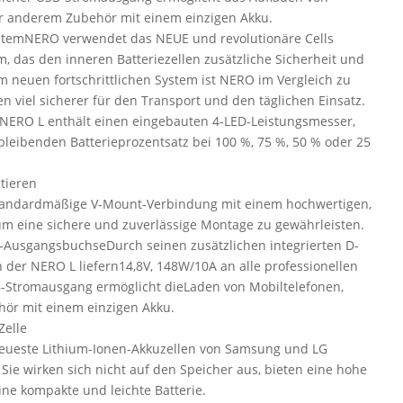
er anderem Zubehör mit einem einzigen Akku.
temNERO verwendet das NEUE und revolutionäre Cells
, das den inneren Batteriezellen zusätzliche Sicherheit und
sem neuen fortschrittlichen System ist NERO im Vergleich zu
n viel sicherer für den Transport und den täglichen Einsatz.
NERO L enthält einen eingebauten 4-LED-Leistungsmesser,
leibenden Batterieprozentsatz bei 100 %, 75 %, 50 % oder 25
tieren
standardmäßige V-Mount-Verbindung mit einem hochwertigen,
um eine sichere und zuverlässige Montage zu gewährleisten.
AusgangsbuchseDurch seinen zusätzlichen integrierten D-
der NERO L liefern14,8V, 148W/10A an alle professionellen
SB-Stromausgang ermöglicht dieLaden von Mobiltelefonen,
ör mit einem einzigen Akku.
Zelle
ueste Lithium-Ionen-Akkuzellen von Samsung und LG
 Sie wirken sich nicht auf den Speicher aus, bieten eine hohe
ine kompakte und leichte Batterie.