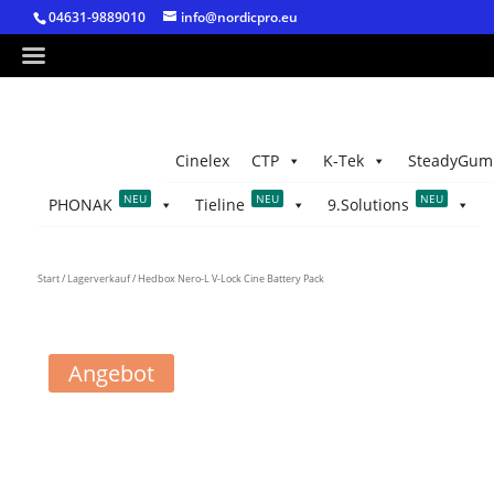
04631-9889010
info@nordicpro.eu
Cinelex
CTP
K-Tek
SteadyGum
NEU
NEU
NEU
PHONAK
Tieline
9.Solutions
Start
/
Lagerverkauf
/ Hedbox Nero-L V-Lock Cine Battery Pack
Angebot