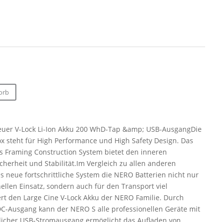
Preis
ist:
 €
300,00 €.
orb
uer V-Lock Li-Ion Akku 200 WhD-Tap &amp; USB-AusgangDie
 steht für High Performance und High Safety Design. Das
ls Framing Construction System bietet den inneren
icherheit und Stabilität.Im Vergleich zu allen anderen
 neue fortschrittliche System die NERO Batterien nicht nur
nellen Einsatz, sondern auch für den Transport viel
ert den Large Cine V-Lock Akku der NERO Familie. Durch
DC-Ausgang kann der NERO S alle professionellen Geräte mit
zlicher USB-Stromausgang ermöglicht das Aufladen von