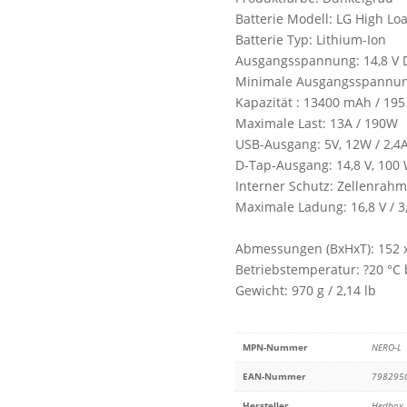
Batterie Modell: LG High Lo
Batterie Typ: Lithium-Ion
Ausgangsspannung: 14,8 V 
Minimale Ausgangsspannung:
Kapazität : 13400 mAh / 19
Maximale Last: 13A / 190W
USB-Ausgang: 5V, 12W / 2,4
D-Tap-Ausgang: 14,8 V, 100 
Interner Schutz: Zellenra
Maximale Ladung: 16,8 V / 3
Abmessungen (BxHxT): 152 x 
Betriebstemperatur: ?20 °C b
Gewicht: 970 g / 2,14 lb
MPN-Nummer
NERO-L
EAN-Nummer
798295
Hersteller
Hedbox