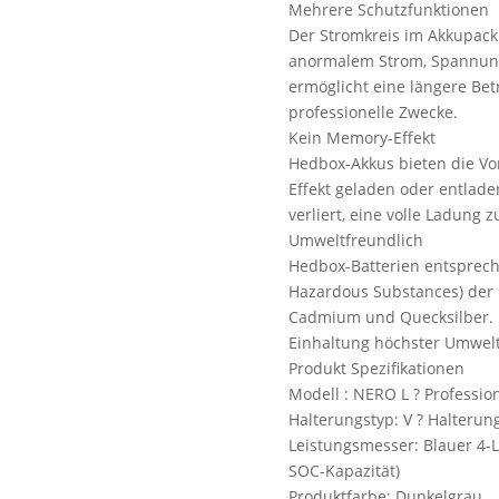
Mehrere Schutzfunktionen
Der Stromkreis im Akkupack
anormalem Strom, Spannung
ermöglicht eine längere Be
professionelle Zwecke.
Kein Memory-Effekt
Hedbox-Akkus bieten die Vor
Effekt geladen oder entlade
verliert, eine volle Ladung z
Umweltfreundlich
Hedbox-Batterien entspreche
Hazardous Substances) der 
Cadmium und Quecksilber. 
Einhaltung höchster Umwel
Produkt Spezifikationen
Modell : NERO L ? Professio
Halterungstyp: V ? Halterung
Leistungsmesser: Blauer 4-
SOC-Kapazität)
Produktfarbe: Dunkelgrau