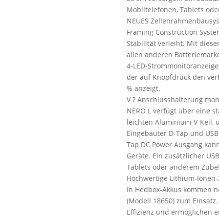
Mobiltelefonen, Tablets od
NEUES Zellenrahmenbausys
Framing Construction System
Stabilität verleiht. Mit die
allen anderen Batteriemarke
4-LED-Strommonitoranzeige
der auf Knopfdruck den verb
% anzeigt.
V ? Anschlusshalterung mon
NERO L verfügt über eine 
leichten Aluminium-V-Keil, 
Eingebauter D-Tap und USB-
Tap DC Power Ausgang kann 
Geräte. Ein zusätzlicher U
Tablets oder anderem Zubeh
Hochwertige Lithium-Ionen-
In Hedbox-Akkus kommen ne
(Modell 18650) zum Einsatz.
Effizienz und ermöglichen e