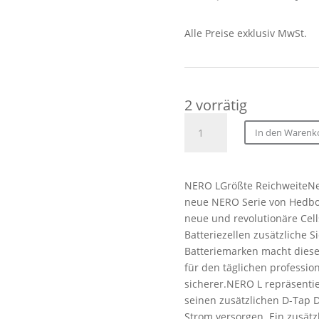
Preis
war:
Alle Preise exklusiv MwSt.
365,00
2 vorrätig
Hedbox
In den Warenk
Nero-
L
V-
NERO LGrößte ReichweiteNe
Lock
neue NERO Serie von Hedbox
Cine
neue und revolutionäre Cel
Battery
Batteriezellen zusätzliche S
Pack
Batteriemarken macht dieses
Menge
für den täglichen professio
sicherer.NERO L repräsenti
seinen zusätzlichen D-Tap 
Strom versorgen. Ein zusät