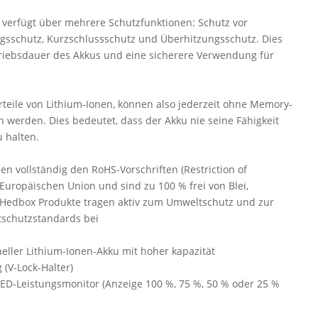
 verfügt über mehrere Schutzfunktionen: Schutz vor
sschutz, Kurzschlussschutz und Überhitzungsschutz. Dies
triebsdauer des Akkus und eine sicherere Verwendung für
teile von Lithium-Ionen, können also jederzeit ohne Memory-
n werden. Dies bedeutet, dass der Akku nie seine Fähigkeit
u halten.
n vollständig den RoHS-Vorschriften (Restriction of
Europäischen Union und sind zu 100 % frei von Blei,
Hedbox Produkte tragen aktiv zum Umweltschutz und zur
tschutzstandards bei
neller Lithium-Ionen-Akku mit hoher kapazität
 (V-Lock-Halter)
LED-Leistungsmonitor (Anzeige 100 %, 75 %, 50 % oder 25 %