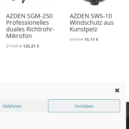
AZDEN SGM-250
AZDEN SWS-10
Professionelles
Windschutz aus
duales Richtrohr-
Kunstpelz
Mikrofon
Ursprünglicher
Aktueller
29,37
€
15,11
€
Ursprünglicher
Aktueller
217,65
€
125,21
€
Preis
Preis
Preis
Preis
war:
ist:
war:
ist:
29,37 €
15,11 €.
217,65 €
125,21 €.
Ablehnen
Vorlieben