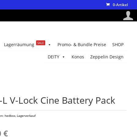
0-Artikel
SALE
Lagerräumung
Promo- & Bundle Preise
SHOP
DEITY
Konos
Zeppelin Design
L V-Lock Cine Battery Pack
en:
hedbox
,
Lagerverkauf
nglicher
Aktueller
0
€