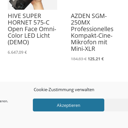
HIVE SUPER
AZDEN SGM-
HORNET 575-C
250MX
Open Face Omni-
Professionelles
Color LED Licht
Kompakt-Cine-
(DEMO)
Mikrofon mit
Mini-XLR
6.647,09
€
Ursprünglicher
Aktueller
184,83
€
125,21
€
Preis
Preis
war:
ist:
184,83 €
125,21 €.
Cookie-Zustimmung verwalten
eren.
Akzeptieren
Cookie-Richtlinie (EU)