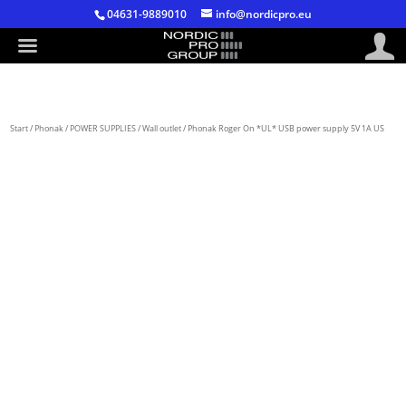
04631-9889010
info@nordicpro.eu
Start
/
Phonak
/
POWER SUPPLIES
/
Wall outlet
/ Phonak Roger On *UL* USB power supply 5V 1A US