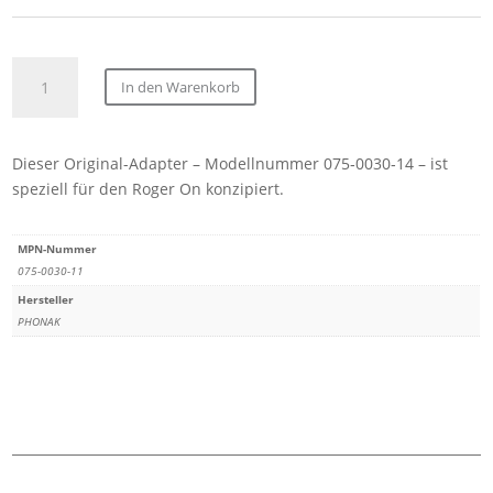
Phonak
In den Warenkorb
Roger
On
*UL*
Dieser Original-Adapter – Modellnummer
075‑0030‑14
– ist
USB
speziell für den
Roger On
konzipiert.
power
supply
5V
MPN-Nummer
1A
075-0030-11
US
Hersteller
Menge
PHONAK