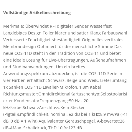
Vollständige Artikelbeschreibung
Merkmale: Überwindet RFI digitaler Sender Wasserfest
Langlebiges Design Toller klarer und satter Klang Farbauswahl
Verbesserte Feuchtigkeitsbeständigkeit Originelles vertikales
Membrandesign Optimiert für die menschliche Stimme Das
neue COS-11D steht in der Tradition von COS-11 und bietet
eine ideale Lösung für Live-Übertragungen, Außenaufnahmen
und Studioanwendungen. Um ein breites
Anwendungsspektrum abzudecken, ist die COS-11D-Serie in
vier Farben erhältlich: Schwarz, Beige und Weiß. Lieferumfang
1x Sanken COS 11D Lavalier-Mikrofon, 1,8m Kabel
Richtungsmuster:OmnidirektionalKartuschentyp:Selbstpolarisi
erter KondensatorFrequenzgang:50 Hz - 20
kHzFarbe:SchwarzAnschluss:Kein Stecker
(Pigtail)Empfindlichkeit, nominal, ±2 dB bei 1 kHz:8,9 mV/Pa (-41
dB, 0 dB = 1 V/Pa) Äquivalenter Geräuschpegel, A-bewertet:28
dB-AMax. Schalldruck, THD 10 %:123 dB