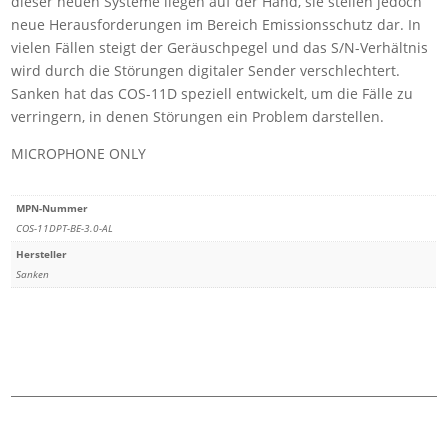
dieser neuen Systeme liegen auf der Hand, sie stellen jedoch
ONLY
neue Herausforderungen im Bereich Emissionsschutz dar. In
)
vielen Fällen steigt der Geräuschpegel und das S/N-Verhältnis
Menge
wird durch die Störungen digitaler Sender verschlechtert.
Sanken hat das COS-11D
speziell entwickelt, um die Fälle zu
verringern, in denen Störungen ein Problem darstellen.
MICROPHONE ONLY
MPN-Nummer
COS-11DPT-BE-3.0-AL
Hersteller
Sanken