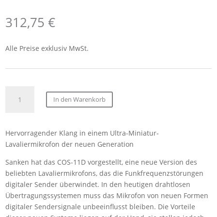
312,75
€
Alle Preise exklusiv MwSt.
Sanken
In den Warenkorb
COS-
11DPT
AL
Hervorragender Klang in einem Ultra-Miniatur-
BE
Lavaliermikrofon der neuen Generation
Ansteckmikrofon
3.0m
Sanken hat das COS-11D vorgestellt, eine neue Version des
Beige,
beliebten Lavaliermikrofons, das
die Funkfrequenzstörungen
ohne
digitaler Sender überwindet.
In den heutigen drahtlosen
Stecker
Übertragungssystemen muss das Mikrofon von neuen Formen
(
digitaler Sendersignale unbeeinflusst bleiben. Die Vorteile
MIC