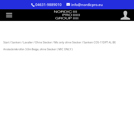
04631-9889010
info@nordicpro.eu
Start
/
Sanken
/
Lavalier
/
Ohne Stecker
/
Mic only ohne Stecker
/ Sanken COS-11DPT AL BE
Ansteckmikrofon 3.0m Beige, ohne Stecker ( MIC ONLY )