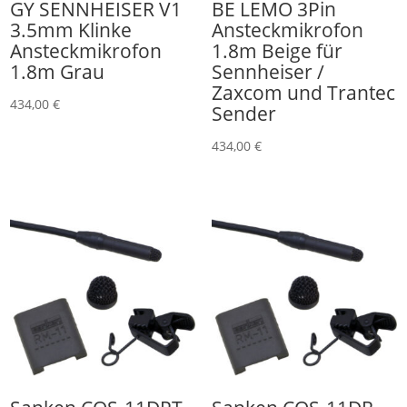
GY SENNHEISER V1
BE LEMO 3Pin
3.5mm Klinke
Ansteckmikrofon
Ansteckmikrofon
1.8m Beige für
1.8m Grau
Sennheiser /
Zaxcom und Trantec
434,00
€
Sender
434,00
€