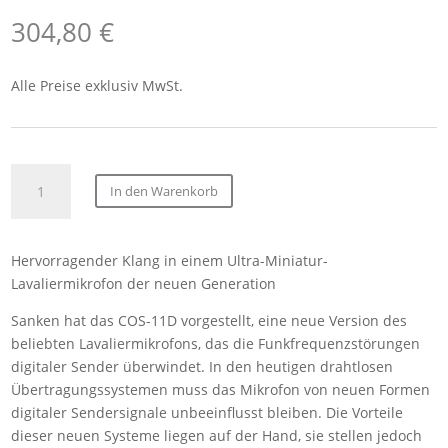
304,80
€
Alle Preise exklusiv MwSt.
Sanken
In den Warenkorb
COS-
11DPT
RM
Hervorragender Klang in einem Ultra-Miniatur-
AL
Lavaliermikrofon der neuen Generation
BE
Ansteckmikrofon
Sanken hat das COS-11D vorgestellt, eine neue Version des
1.8m
beliebten Lavaliermikrofons, das die Funkfrequenzstörungen
Beige,
digitaler Sender überwindet. In den heutigen drahtlosen
ohne
Übertragungssystemen muss das Mikrofon von neuen Formen
Stecker
digitaler Sendersignale unbeeinflusst bleiben. Die Vorteile
(
dieser neuen Systeme liegen auf der Hand, sie stellen jedoch