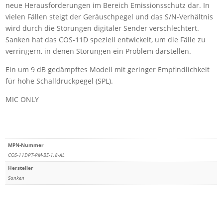
Red
neue Herausforderungen im Bereich Emissionsschutz dar. In
Mark
vielen Fällen steigt der Geräuschpegel und das S/N-Verhältnis
/
wird durch die Störungen digitaler Sender verschlechtert.
Mic
Sanken hat das COS-11D speziell entwickelt, um die Fälle zu
Only
verringern, in denen Störungen ein Problem darstellen.
)
Ein um 9 dB gedämpftes Modell mit geringer Empfindlichkeit
Menge
für hohe Schalldruckpegel (SPL).
MIC ONLY
MPN-Nummer
COS-11DPT-RM-BE-1.8-AL
Hersteller
Sanken