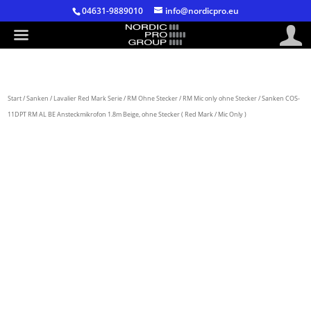
04631-9889010
info@nordicpro.eu
Start
/
Sanken
/
Lavalier Red Mark Serie
/
RM Ohne Stecker
/
RM Mic only ohne Stecker
/ Sanken COS-
11DPT RM AL BE Ansteckmikrofon 1.8m Beige, ohne Stecker ( Red Mark / Mic Only )