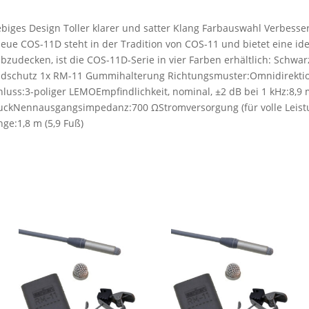
iges Design Toller klarer und satter Klang Farbauswahl Verbessert
ue COS-11D steht in der Tradition von COS-11 und bietet eine i
ecken, ist die COS-11D-Serie in vier Farben erhältlich: Schwarz
indschutz 1x RM-11 Gummihalterung Richtungsmuster:Omnidirektion
s:3-poliger LEMOEmpfindlichkeit, nominal, ±2 dB bei 1 kHz:8,9 mV
uckNennausgangsimpedanz:700 ΩStromversorgung (für volle Leistu
e:1,8 m (5,9 Fuß)