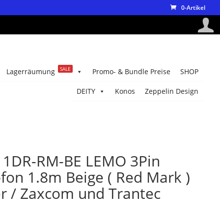
0-Artikel
SALE
Lagerräumung
Promo- & Bundle Preise
SHOP
DEITY
Konos
Zeppelin Design
11DR-RM-BE LEMO 3Pin
fon 1.8m Beige ( Red Mark )
er / Zaxcom und Trantec