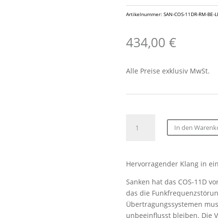
Artikelnummer:
SAN-COS-11DR-RM-BE-
434,00
€
Alle Preise exklusiv MwSt.
Sanken
In den Warenk
COS-
11DR-
RM-
Hervorragender Klang in ei
BE
LEMO
Sanken hat das COS-11D vorg
3Pin
das die Funkfrequenzstörun
Ansteckmikrofon
Übertragungssystemen muss
1.8m
unbeeinflusst bleiben. Die V