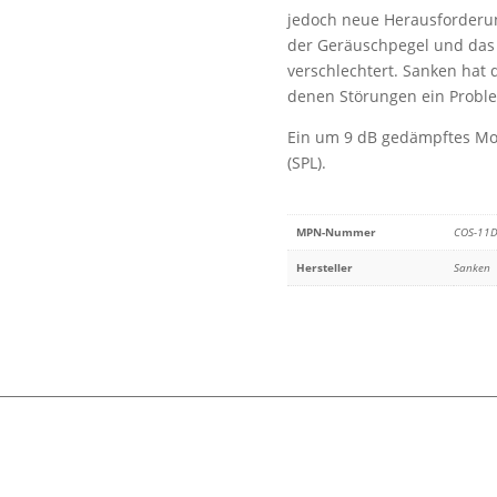
Beige
jedoch neue Herausforderung
(
der Geräuschpegel und das 
Red
verschlechtert. Sanken hat d
Mark
denen Störungen ein Proble
)
für
Ein um 9 dB gedämpftes Mod
Sennheiser
(SPL).
/
Zaxcom
und
MPN-Nummer
COS-11D
Trantec
Hersteller
Sanken
Sender
Menge