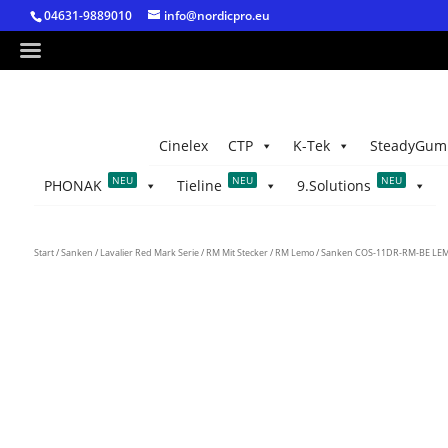
04631-9889010
info@nordicpro.eu
Cinelex
CTP
K-Tek
SteadyGum
NEU
NEU
NEU
PHONAK
Tieline
9.Solutions
Start
/
Sanken
/
Lavalier Red Mark Serie
/
RM Mit Stecker
/
RM Lemo
/ Sanken COS-11DR-RM-BE LEMO 