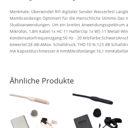
Merkmale: Überwindet RFI digitaler Sender Wasserfest Langleb
Membrandesign Optimiert für die menschliche Stimme Das ne
Studioanwendungen. Um ein breites Anwendungsspektrum abzud
Mikrofon, 1,8m Kabel 1x HC-11 Halterclip 1x WS-11 Metall-W
KondensatorFrequenzgang:50 Hz - 20 kHzFarbe:SchwarzAnschlus
bewertet:28 dB-AMax. Schalldruck, THD 10 %:123 dB Schalldr
mA Kapseldurchmesser:4 mmMikrofonlänge:16,1 mmKabelläng
Ähnliche Produkte