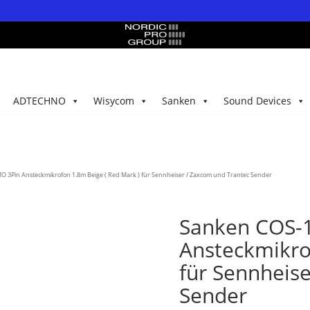
ADTECHNO
Wisycom
Sanken
Sound Devices
3Pin Ansteckmikrofon 1.8m Beige ( Red Mark ) für Sennheiser / Zaxcom und Trantec Sender
Sanken COS-
Ansteckmikro
für Sennheis
Sender