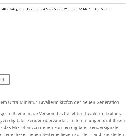
LEMO
Kategorien:
Lavalier Red Mark Serie
,
RM Lemo
,
RM Mit Stecker
,
Sanken
orb
nem Ultra-Miniatur-Lavaliermikrofon der neuen Generation
estellt, eine neue Version des beliebten Lavaliermikrofons,
gen digitaler Sender überwindet. In den heutigen drahtlosen
 das Mikrofon von neuen Formen digitaler Sendersignale
orteile dieser neuen Systeme liegen auf der Hand, sie stellen