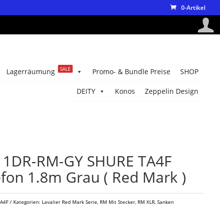
0-Artikel
SALE
Lagerräumung
Promo- & Bundle Preise
SHOP
DEITY
Konos
Zeppelin Design
11DR-RM-GY SHURE TA4F
fon 1.8m Grau ( Red Mark )
TA4F
Kategorien:
Lavalier Red Mark Serie
,
RM Mit Stecker
,
RM XLR
,
Sanken