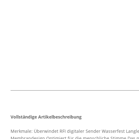
Vollständige Artikelbeschreibung
Merkmale: Überwindet RFI digitaler Sender Wasserfest Langleb
Membrandesign Optimiert für die menschliche Stimme Das ne