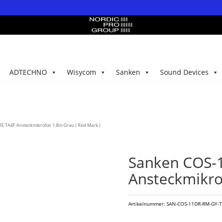
ADTECHNO
Wisycom
Sanken
Sound Devices
TA4F Ansteckmikrofon 1.8m Grau ( Red Mark )
Sanken COS-
Ansteckmikro
Artikelnummer:
SAN-COS-11DR-RM-GY-