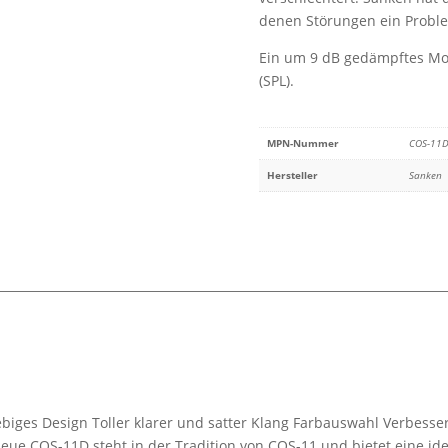
Mark
denen Störungen ein Proble
)
Menge
Ein um 9 dB gedämpftes Mod
(SPL).
MPN-Nummer
COS-11D
Hersteller
Sanken
iges Design Toller klarer und satter Klang Farbauswahl Verbessert
ue COS-11D steht in der Tradition von COS-11 und bietet eine i