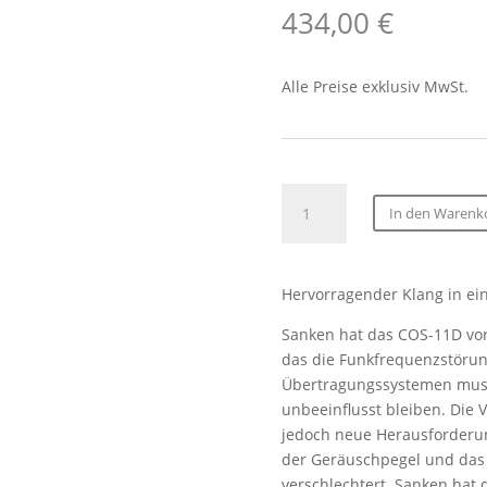
434,00
€
Alle Preise exklusiv MwSt.
Sanken
In den Warenk
COS-
11DR-
RM-
Hervorragender Klang in ei
GY
SHURE
Sanken hat das COS-11D vorg
TA4F
das die Funkfrequenzstörun
Ansteckmikrofon
Übertragungssystemen muss
1.8m
unbeeinflusst bleiben. Die V
Grau
jedoch neue Herausforderung
(
der Geräuschpegel und das 
Red
verschlechtert. Sanken hat d