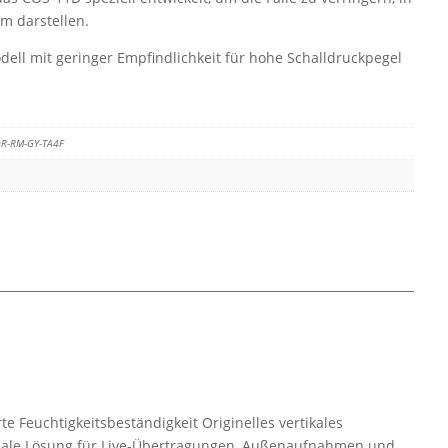
m darstellen.
ell mit geringer Empfindlichkeit für hohe Schalldruckpegel
R-RM-GY-TA4F
e Feuchtigkeitsbeständigkeit Originelles vertikales
deale Lösung für Live-Übertragungen, Außenaufnahmen und