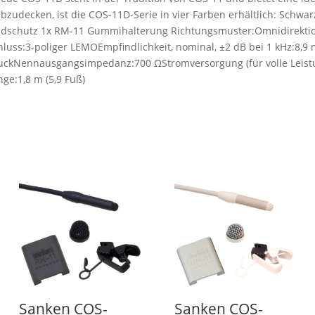
ecken, ist die COS-11D-Serie in vier Farben erhältlich: Schwarz
indschutz 1x RM-11 Gummihalterung Richtungsmuster:Omnidirektion
s:3-poliger LEMOEmpfindlichkeit, nominal, ±2 dB bei 1 kHz:8,9 mV
uckNennausgangsimpedanz:700 ΩStromversorgung (für volle Leistu
e:1,8 m (5,9 Fuß)
Sanken COS-
Sanken COS-