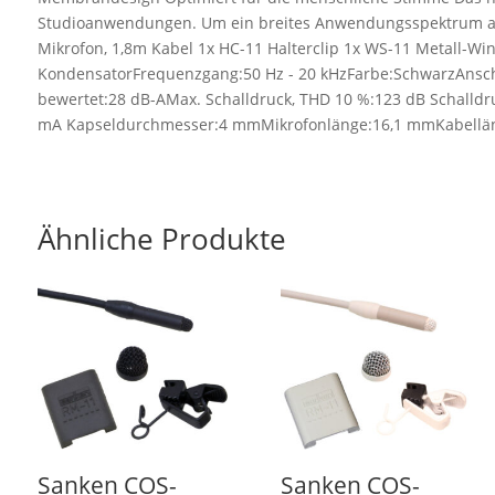
Studioanwendungen. Um ein breites Anwendungsspektrum abzud
Mikrofon, 1,8m Kabel 1x HC-11 Halterclip 1x WS-11 Metall-W
KondensatorFrequenzgang:50 Hz - 20 kHzFarbe:SchwarzAnschlus
bewertet:28 dB-AMax. Schalldruck, THD 10 %:123 dB Schalldr
mA Kapseldurchmesser:4 mmMikrofonlänge:16,1 mmKabelläng
Ähnliche Produkte
Sanken COS-
Sanken COS-