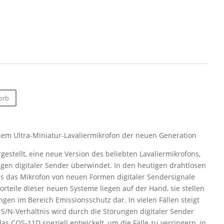
orb
nem Ultra-Miniatur-Lavaliermikrofon der neuen Generation
estellt, eine neue Version des beliebten Lavaliermikrofons,
gen digitaler Sender überwindet. In den heutigen drahtlosen
 das Mikrofon von neuen Formen digitaler Sendersignale
orteile dieser neuen Systeme liegen auf der Hand, sie stellen
en im Bereich Emissionsschutz dar. In vielen Fällen steigt
S/N-Verhältnis wird durch die Störungen digitaler Sender
as COS-11D speziell entwickelt, um die Fälle zu verringern, in