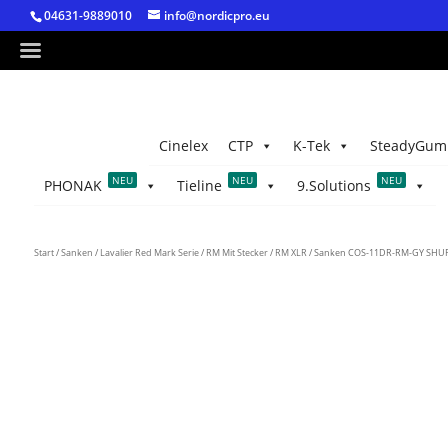
04631-9889010
info@nordicpro.eu
Cinelex
CTP
K-Tek
SteadyGum
NEU
NEU
NEU
PHONAK
Tieline
9.Solutions
Start
/
Sanken
/
Lavalier Red Mark Serie
/
RM Mit Stecker
/
RM XLR
/ Sanken COS-11DR-RM-GY SHURE 