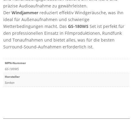
180)
präzise Audioaufnahme zu gewährleisten.
Menge
Der
Windjammer
reduziert effektiv Windgeräusche, was ihn
ideal für Außenaufnahmen und schwierige
Wetterbedingungen macht. Das
GS-180WS
Set ist perfekt für
den professionellen Einsatz in Filmproduktionen, Rundfunk
und Tonaufnahmen und bietet alles, was für die besten
Surround-Sound-Aufnahmen erforderlich ist.
MPN-Nummer
GS-180WS
Hersteller
Sanken