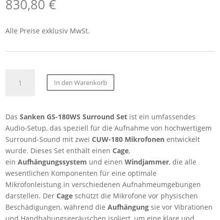
830,80
€
Alle Preise exklusiv MwSt.
Sanken
In den Warenkorb
GS-
180WS
Surround
Das
Sanken GS-180WS Surround Set
ist ein umfassendes
Set
Audio-Setup, das speziell für die Aufnahme von hochwertigem
(Inklusive
Surround-Sound mit zwei
CUW-180 Mikrofonen
entwickelt
Cage,
wurde. Dieses Set enthält einen
Cage
,
Aufhängung
ein
Aufhängungssystem
und einen
Windjammer
, die alle
und
wesentlichen Komponenten für eine optimale
Windjammer
Mikrofonleistung in verschiedenen Aufnahmeumgebungen
für
darstellen. Der
Cage
schützt die Mikrofone vor physischen
zwei
Beschädigungen, während die
Aufhängung
sie vor Vibrationen
CUW-
und Handhabungsgeräuschen isoliert, um eine klare und