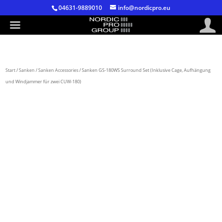
04631-9889010
info@nordicpro.eu
Start
/
Sanken
/
Sanken Accessories
/ Sanken GS-180WS Surround Set (Inklusive Cage, Aufhängung
und Windjammer für zwei CUW-180)