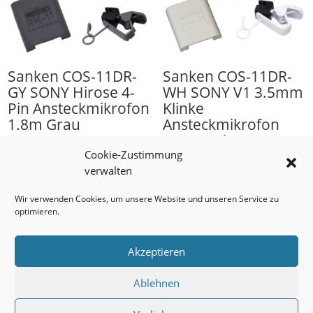
Sanken COS-11DR-
Sanken COS-11DR-
GY SONY Hirose 4-
WH SONY V1 3.5mm
Pin Ansteckmikrofon
Klinke
1.8m Grau
Ansteckmikrofon
1.8m Weiss
396,80
€
Cookie-Zustimmung
434,00
€
verwalten
Wir verwenden Cookies, um unsere Website und unseren Service zu
optimieren.
Akzeptieren
Ablehnen
Impressum
AGB
Datenschutzerklärung
Cookie-Richtlinie (EU)