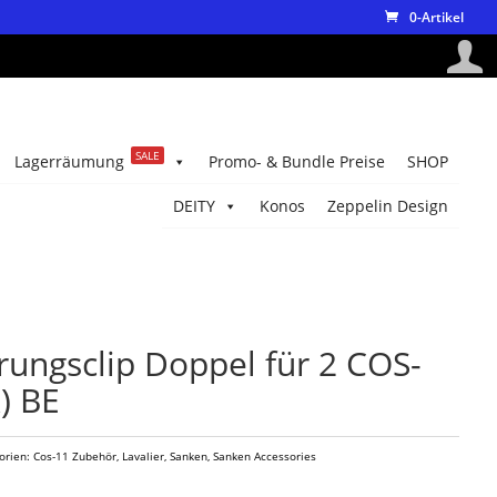
0-Artikel
SALE
Lagerräumung
Promo- & Bundle Preise
SHOP
DEITY
Konos
Zeppelin Design
rungsclip Doppel für 2 COS-
) BE
orien:
Cos-11 Zubehör
,
Lavalier
,
Sanken
,
Sanken Accessories