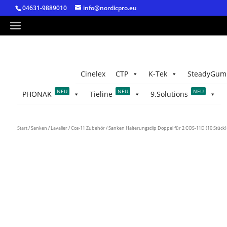
04631-9889010
info@nordicpro.eu
Cinelex
CTP
K-Tek
SteadyGum
NEU
NEU
NEU
PHONAK
Tieline
9.Solutions
Start
/
Sanken
/
Lavalier
/
Cos-11 Zubehör
/ Sanken Halterungsclip Doppel für 2 COS-11D (10 Stück)