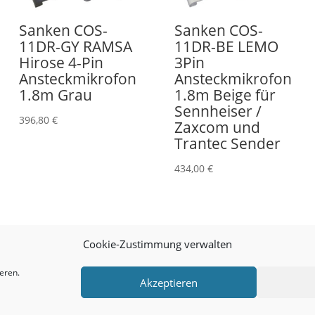
Sanken COS-
Sanken COS-
11DR-GY RAMSA
11DR-BE LEMO
Hirose 4-Pin
3Pin
Ansteckmikrofon
Ansteckmikrofon
1.8m Grau
1.8m Beige für
Sennheiser /
396,80
€
Zaxcom und
Trantec Sender
434,00
€
Cookie-Zustimmung verwalten
eren.
Akzeptieren
Cookie-Richtlinie (EU)