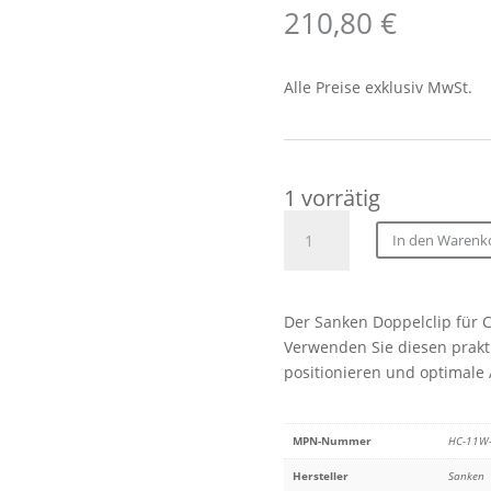
210,80
€
Alle Preise exklusiv MwSt.
1 vorrätig
Sanken
In den Warenk
Halterungsclip
Doppel
für
Der Sanken Doppelclip für C
2
Verwenden Sie diesen prakti
COS-
positionieren und optimale
11D
(10
Stück)
MPN-Nummer
HC-11W
BE
Menge
Hersteller
Sanken