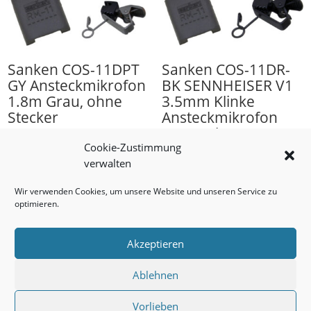
Sanken COS-11DPT
Sanken COS-11DR-
GY Ansteckmikrofon
BK SENNHEISER V1
1.8m Grau, ohne
3.5mm Klinke
Stecker
Ansteckmikrofon
1.8m Schwarz
332,40
€
Cookie-Zustimmung
434,00
€
verwalten
Wir verwenden Cookies, um unsere Website und unseren Service zu
optimieren.
Akzeptieren
Ablehnen
Impressum
AGB
Datenschutzerklärung
Cookie-Richtlinie (EU)
Vorlieben