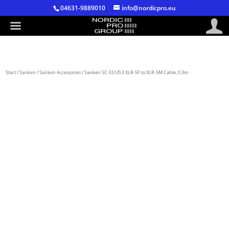
04631-9889010
info@nordicpro.eu
Start
/
Sanken
/
Sanken Accessories
/ Sanken SC-551/0.3 XLR-5F to XLR-5M Cable, 0.3m