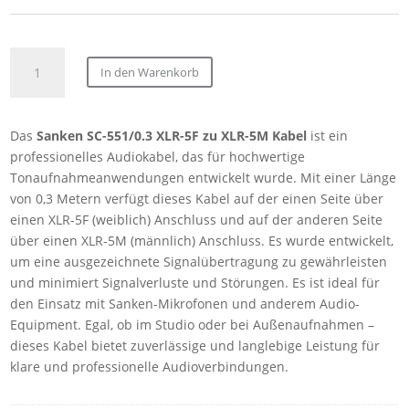
Sanken
In den Warenkorb
SC-
551/0.3
XLR-
Das
Sanken SC-551/0.3 XLR-5F zu XLR-5M Kabel
ist ein
5F
professionelles Audiokabel, das für hochwertige
to
Tonaufnahmeanwendungen entwickelt wurde. Mit einer Länge
XLR-
von 0,3 Metern verfügt dieses Kabel auf der einen Seite über
5M
einen XLR-5F (weiblich) Anschluss und auf der anderen Seite
Cable,
über einen XLR-5M (männlich) Anschluss. Es wurde entwickelt,
0.3m
um eine ausgezeichnete Signalübertragung zu gewährleisten
Menge
und minimiert Signalverluste und Störungen. Es ist ideal für
den Einsatz mit Sanken-Mikrofonen und anderem Audio-
Equipment. Egal, ob im Studio oder bei Außenaufnahmen –
dieses Kabel bietet zuverlässige und langlebige Leistung für
klare und professionelle Audioverbindungen.