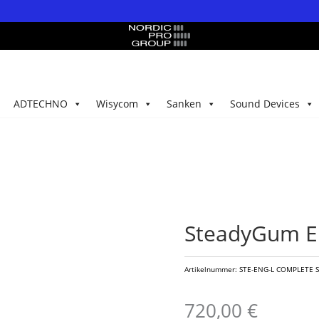
ADTECHNO
Wisycom
Sanken
Sound Devices
SteadyGum EN
Artikelnummer:
STE-ENG-L COMPLETE S
720,00
€