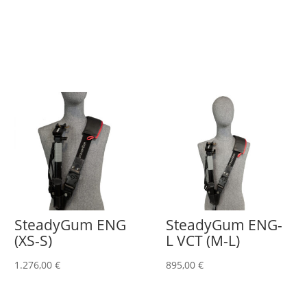
SteadyGum ENG
SteadyGum ENG-
(XS-S)
L VCT (M-L)
1.276,00
€
895,00
€