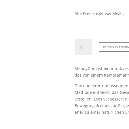
Alle Preise exklusiv MwSt.
SteadyGum
In den Warenk
ENG-
L
Complete
SteadyGum ist ein intuitive
Strap
das von einem Kameramann 
(XS-
S)
Dank unserer umfassenden E
Menge
Methode entdeckt, das Gew
verteilen. Dies verbessert d
Bewegungsfreiheit, außerge
eher zu einer natürlichen E