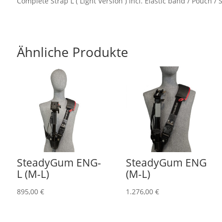
Complete Strap L ( Light Version ) Incl. Elastic band / Pouch 
Ähnliche Produkte
SteadyGum ENG-
SteadyGum ENG
L (M-L)
(M-L)
895,00
€
1.276,00
€