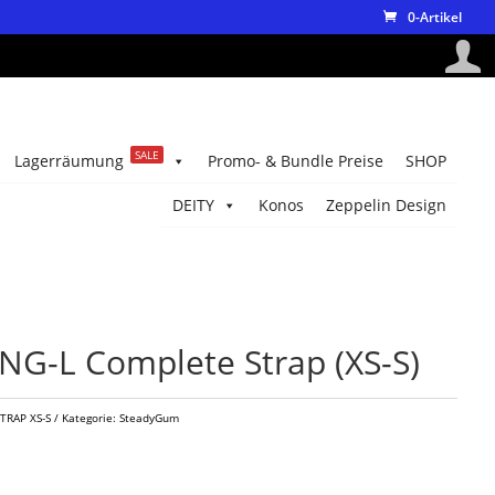
0-Artikel
SALE
Lagerräumung
Promo- & Bundle Preise
SHOP
DEITY
Konos
Zeppelin Design
G-L Complete Strap (XS-S)
TRAP XS-S
Kategorie:
SteadyGum