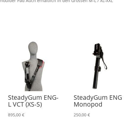
/ Shoulder Pad Auch erhältlich in den Grössen M-L / XL-XXL
SteadyGum ENG-
SteadyGum ENG
L VCT (XS-S)
Monopod
895,00
€
250,00
€