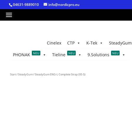
04631-9889010
info@nordicpro.eu
Cinelex
CTP
K-Tek
SteadyGum
NEU
NEU
NEU
PHONAK
Tieline
9.Solutions
Start
/
SteadyGum
/ SteadyGum ENG-L Complete Strap (XS-S)