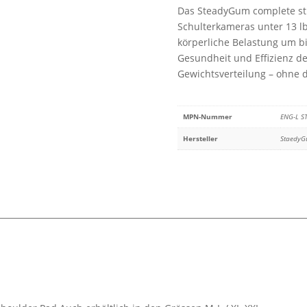
Das SteadyGum complete stra
Schulterkameras unter 13 lb
körperliche Belastung um bis
Gesundheit und Effizienz de
Gewichtsverteilung – ohne d
MPN-Nummer
ENG-L S
Hersteller
Staedy