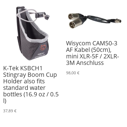
Wisycom CAM50-3
AF Kabel (50cm),
mini XLR-5F / 2XLR-
3M Anschluss
K-Tek KSBCH1
98,00
€
Stingray Boom Cup
Holder also fits
standard water
bottles (16.9 oz / 0.5
l)
37,89
€