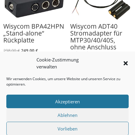
Wisycom BPA42HPN
Wisycom ADT40
„Stand-alone“
Stromadapter für
Rückplatte
MTP30/40/40S,
ohne Anschluss
Ursprünglicher
Aktueller
298,00
€
249,00
€
(Pigtail)
Preis
Preis
Cookie-Zustimmung
174,00
€
war:
ist:
verwalten
298,00 €
249,00 €.
Wir verwenden Cookies, um unsere Website und unseren Service zu
optimieren.
Akzeptieren
Ablehnen
Impressum
AGB
Datenschutzerklärung
Cookie-Richtlinie (EU)
Vorlieben