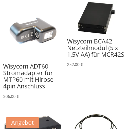
Wisycom BCA42
Netzteilmodul (5 x
1,5V AA) für MCR42S
252,00
€
Wisycom ADT60
Stromadapter für
MTP60 mit Hirose
4pin Anschluss
306,00
€
Angebot