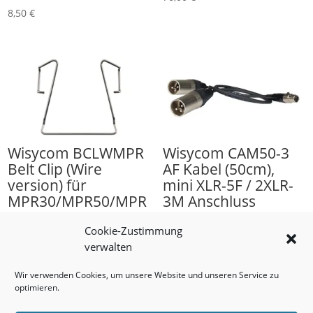
8,50
€
Wisycom BCLWMPR
Wisycom CAM50-3
Belt Clip (Wire
AF Kabel (50cm),
version) für
mini XLR-5F / 2XLR-
MPR30/MPR50/MPR
3M Anschluss
51/MPR52
98,00
€
Cookie-Zustimmung
6,00
€
verwalten
Wir verwenden Cookies, um unsere Website und unseren Service zu
optimieren.