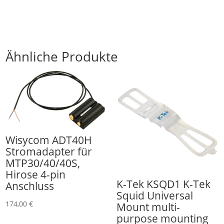
Synchronisation
Menge
Ähnliche Produkte
Wisycom ADT40H
Stromadapter für
MTP30/40/40S,
Hirose 4-pin
K-Tek KSQD1 K-Tek
Anschluss
Squid Universal
174,00
€
Mount multi-
purpose mounting