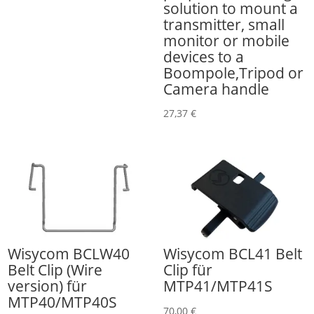
solution to mount a
transmitter, small
monitor or mobile
devices to a
Boompole,Tripod or
Camera handle
27,37
€
Wisycom BCLW40
Wisycom BCL41 Belt
Belt Clip (Wire
Clip für
version) für
MTP41/MTP41S
MTP40/MTP40S
70,00
€