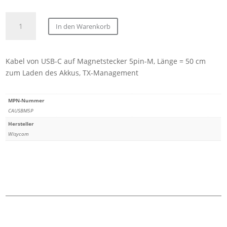
Wisycom
In den Warenkorb
CAUSBM5P
MTP61
Kabel
Kabel von USB-C auf Magnetstecker 5pin-M, Länge = 50 cm
USB/C
zum Laden des Akkus, TX-Management
auf
magnetischen
Stecker
MPN-Nummer
5pin-
CAUSBM5P
M,
Hersteller
1050mm,
Wisycom
für
Akkuladung,
TX-
Management
und
LTC-
Timecode-