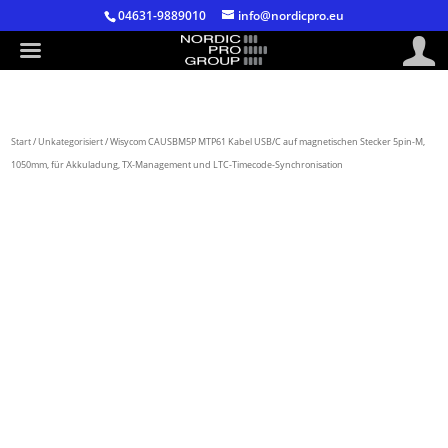
04631-9889010
info@nordicpro.eu
Start
/
Unkategorisiert
/ Wisycom CAUSBM5P MTP61 Kabel USB/C auf magnetischen Stecker 5pin-M,
1050mm, für Akkuladung, TX-Management und LTC-Timecode-Synchronisation